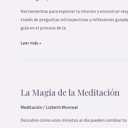
Profunda:
Herramientas para explorar tu interior y encontrar re
Conociéndote
través de preguntas introspectivas y reflexiones guiada
a
guía en el proceso de la
Ti
Mismo
Leer más »
La
Magia
La Magia de la Meditación
de
la
Meditación
/
Lizbeth Monreal
Meditación
Descubre cómo unos minutos al día pueden cambiar t