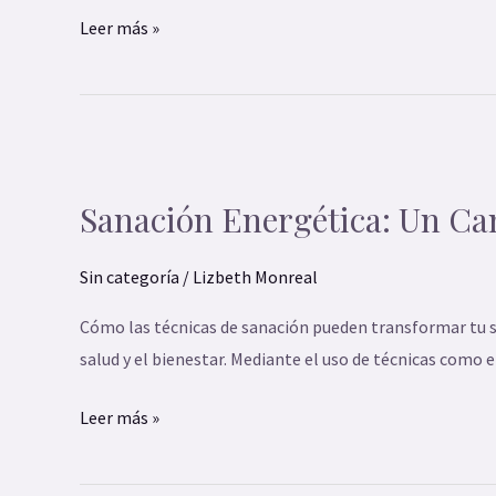
Leer más »
Sanación
Energética:
Sanación Energética: Un Cam
Un
Camino
Sin categoría
/
Lizbeth Monreal
hacia
el
Cómo las técnicas de sanación pueden transformar tu sa
Equilibrio
salud y el bienestar. Mediante el uso de técnicas como el
y
la
Leer más »
Armonía