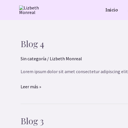
Ir
Inicio
al
contenido
Blog 4
Blog
4
Sin categoría
/
Lizbeth Monreal
Lorem ipsum dolor sit amet consectetur adipiscing elit
Leer más »
Blog 3
Blog
3