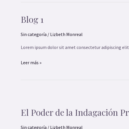
Blog 1
Blog
1
Sin categoría
/
Lizbeth Monreal
Lorem ipsum dolor sit amet consectetur adipiscing elit
Leer más »
El
Poder
El Poder de la Indagación 
de
la
Sin categoría
/
Lizbeth Monreal
Indagación