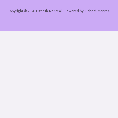
Copyright © 2026 Lizbeth Monreal | Powered by Lizbeth Monreal