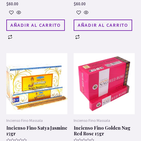
Valorado
Valorado
$
60.00
$
60.00
en
en
0
0
de
de
5
5
AÑADIR AL CARRITO
AÑADIR AL CARRITO
Incienso Fino Massala
Incienso Fino Massala
Incienso Fino Satya Jasmine
Incienso Fino Golden Nag
15gr
Red Rose 15gr