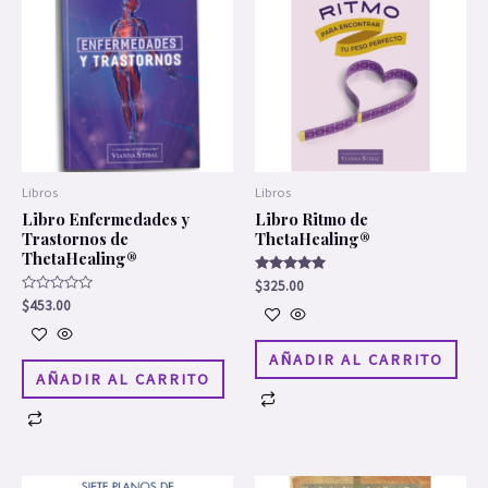
Libros
Libros
Libro Enfermedades y
Libro Ritmo de
Trastornos de
ThetaHealing®
ThetaHealing®
Valorado en
$
325.00
5.00
Valorado
$
453.00
de 5
en
0
de
5
AÑADIR AL CARRITO
AÑADIR AL CARRITO