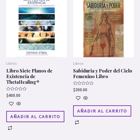
Libros
Libros
Libro Siete Planos de
Sabiduria y Poder del Ciclo
Existencia de
Femenino Libro
ThetaHealing®
Valorado
$
300.00
en
Valorado
$
400.00
0
en
de
0
5
de
5
AÑADIR AL CARRITO
AÑADIR AL CARRITO