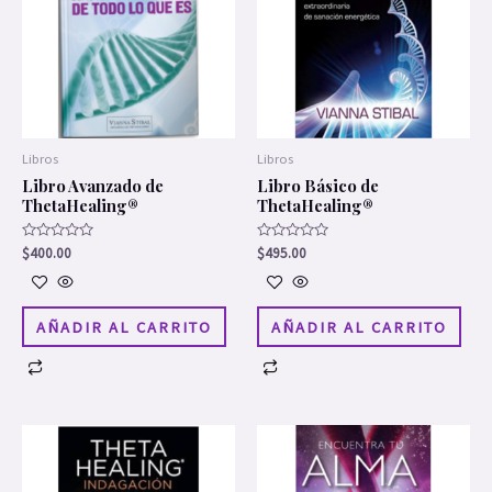
Libros
Libros
Libro Avanzado de
Libro Básico de
ThetaHealing®
ThetaHealing®
Valorado
Valorado
$
400.00
$
495.00
en
en
0
0
de
de
5
5
AÑADIR AL CARRITO
AÑADIR AL CARRITO