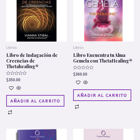
Libros
Libros
Libro de Indagación de
Libro Encuentra tu Alma
Creencias de
Gemela con ThetaHealing®
Thetahealing®
Valorado
$
360.00
en
Valorado
$
350.00
0
en
de
0
5
de
5
AÑADIR AL CARRITO
AÑADIR AL CARRITO