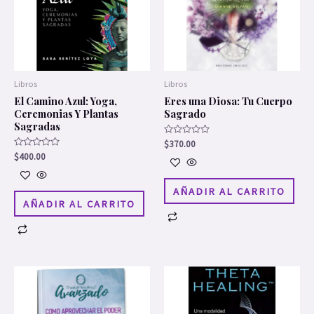
Libros
Libros
El Camino Azul: Yoga,
Eres una Diosa: Tu Cuerpo
Ceremonias Y Plantas
Sagrado
Sagradas
Valorado
$
370.00
en
Valorado
$
400.00
0
en
de
0
5
de
5
AÑADIR AL CARRITO
AÑADIR AL CARRITO