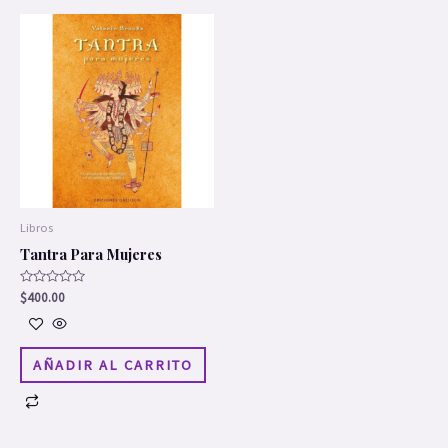
Libros
Tantra Para Mujeres
Valorado
$
400.00
en
0
de
5
AÑADIR AL CARRITO